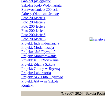
Gabinet pielęgniarki
Szkolne Koło Wolontariatu
Sprawozdanie z 200lecia
Adresy Okolicznościowe
Foto 200-lecie 1
Foto 200-lecie 2
Foto 200-lecie 3
Foto 200-lecie 4
Foto 200-lecie 5
Foto 200-lecie 6
Projekt: Indywidualizacja
Projekt: Modernizacja
Projekt: "Już Pływam"
Projekt: Monitorowanie
Projekt: #OSEWyzwanie
Projekt: Zdalna Szkoła
Projekt: Gramy w Ręczną
Projekt: Laboratoria
Projekt: Szk. Odp. Cyfrowo
Projekt: Aktywna Szkoła
Kontakt
(C) 2007-2024 - Szkoła Pods