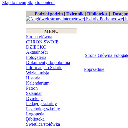
Skip to menu
Skip to content
Podział godzin
|
Dziennik
|
Biblioteka
|
Dostępn
MENU
Strona główna
CHROŃ SWOJE
DZIECKO
Aktualności
Strona Główna Fotogale
Fotogaleria
Dokumenty do pobrania
Informacje o Szkole
Poprzednie
Wizja i misja
Historia
Kalendarium
Patron
Sztandar
Dyrekcja
Pedagog szkolny
Psycholog szkolny
Logopeda
Biblioteka
Świetlica/stołówka